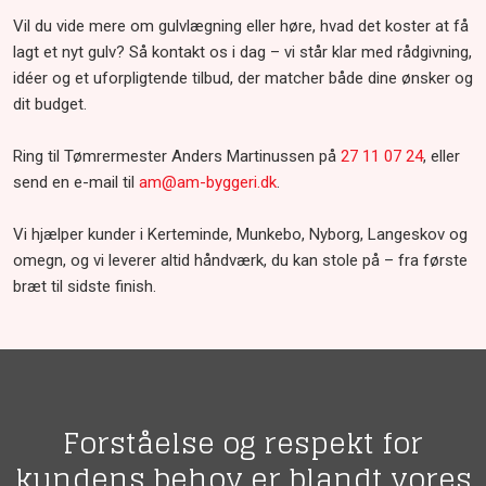
Vil du vide mere om gulvlægning eller høre, hvad det koster at få
lagt et nyt gulv? Så kontakt os i dag – vi står klar med rådgivning,
idéer og et uforpligtende tilbud, der matcher både dine ønsker og
dit budget.
Ring til Tømrermester Anders Martinussen på
27 11 07 24
, eller
send en e-mail til
am@am-byggeri.dk
.
Vi hjælper kunder i Kerteminde, Munkebo, Nyborg, Langeskov og
omegn, og vi leverer altid håndværk, du kan stole på – fra første
bræt til sidste finish.​
Forståelse og respekt for
kundens behov er blandt vores