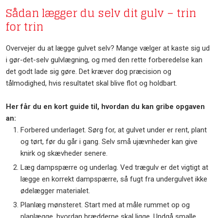
Sådan lægger du selv dit gulv – trin
for trin
Overvejer du at lægge gulvet selv? Mange vælger at kaste sig ud
i gør-det-selv gulvlægning, og med den rette forberedelse kan
det godt lade sig gøre. Det kræver dog præcision og
tålmodighed, hvis resultatet skal blive flot og holdbart.
Her får du en kort guide til, hvordan du kan gribe opgaven
an:
Forbered underlaget. Sørg for, at gulvet under er rent, plant
og tørt, før du går i gang. Selv små ujævnheder kan give
knirk og skævheder senere.
​Læg dampspærre og underlag. Ved trægulv er det vigtigt at
lægge en korrekt dampspærre, så fugt fra undergulvet ikke
ødelægger materialet.
​Planlæg mønsteret. Start med at måle rummet op og
planlægge, hvordan brædderne skal ligge. Undgå smalle