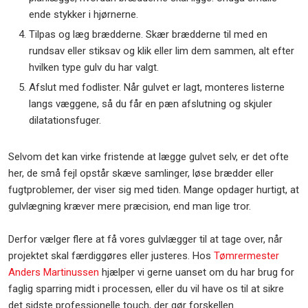
ende stykker i hjørnerne.
​Tilpas og læg brædderne. Skær brædderne til med en
rundsav eller stiksav og klik eller lim dem sammen, alt efter
hvilken type gulv du har valgt.
​Afslut med fodlister. Når gulvet er lagt, monteres listerne
langs væggene, så du får en pæn afslutning og skjuler
dilatationsfuger.
Selvom det kan virke fristende at lægge gulvet selv, er det ofte
her, de små fejl opstår skæve samlinger, løse brædder eller
fugtproblemer, der viser sig med tiden. Mange opdager hurtigt, at
gulvlægning kræver mere præcision, end man lige tror.
Derfor vælger flere at få vores gulvlægger til at tage over, når
projektet skal færdiggøres eller justeres. Hos
Tømrermester
Anders Martinussen
hjælper vi gerne uanset om du har brug for
faglig sparring midt i processen, eller du vil have os til at sikre
det sidste professionelle touch, der gør forskellen.