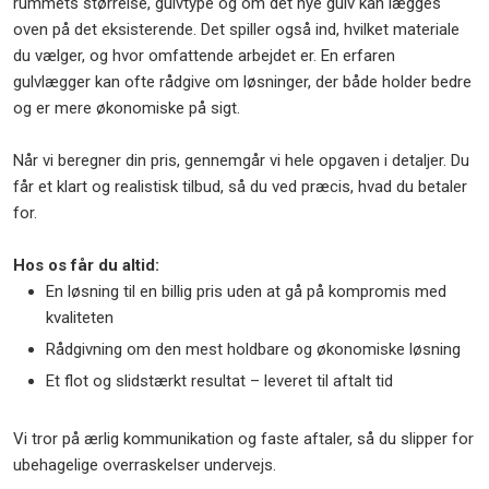
rummets størrelse, gulvtype og om det nye gulv kan lægges
oven på det eksisterende. Det spiller også ind, hvilket materiale
du vælger, og hvor omfattende arbejdet er. En erfaren
gulvlægger kan ofte rådgive om løsninger, der både holder bedre
og er mere økonomiske på sigt.
Når vi beregner din pris, gennemgår vi hele opgaven i detaljer. Du
får et klart og realistisk tilbud, så du ved præcis, hvad du betaler
for.
Hos os får du altid:
En løsning til en billig pris uden at gå på kompromis med
kvaliteten
Rådgivning om den mest holdbare og økonomiske løsning
Et flot og slidstærkt resultat – leveret til aftalt tid
Vi tror på ærlig kommunikation og faste aftaler, så du slipper for
ubehagelige overraskelser undervejs.