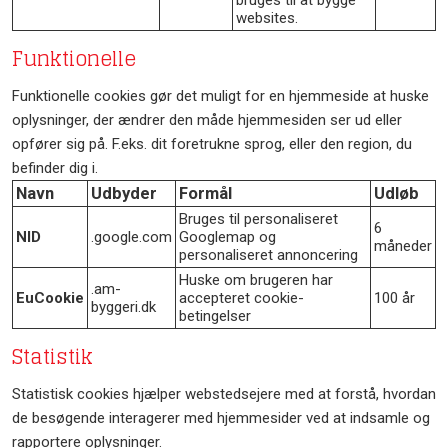
bruges til at bygge
websites.
Funktionelle
Funktionelle cookies gør det muligt for en hjemmeside at huske
oplysninger, der ændrer den måde hjemmesiden ser ud eller
opfører sig på. F.eks. dit foretrukne sprog, eller den region, du
befinder dig i.
Navn
Udbyder
Formål
Udløb
Bruges til personaliseret
6
NID
.google.com
Googlemap og
måneder
personaliseret annoncering
Huske om brugeren har
.am-
EuCookie
accepteret cookie-
100 år
byggeri.dk
betingelser
Statistik
Statistisk cookies hjælper webstedsejere med at forstå, hvordan
de besøgende interagerer med hjemmesider ved at indsamle og
rapportere oplysninger.