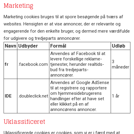
Marketing
Marketing cookies bruges til at spore besøgende på tværs af
websites. Hensigten er at vise annoncer, der er relevante og
engagerende for den enkelte bruger, og dermed mere værdifulde
for udgivere og tredjeparts annoncører.
Navn
Udbyder
Formål
Udløb
Anvendes af Facebook til at
levere forskellige reklame-
3
fr
.facebook.com
tjenester, herunder realtids-
måneder
bud fra tredjeparts-
annoncører.
Anvendes af Google AdSense
til at registrere og rapportere
om hjemmesidebrugerens
IDE
.doubleclick.net
1 år
handlinger efter at have set
eller klikket på en af
annoncørens annoncer.
Uklassificeret
Uklassificerede cookies er cookies, som vi er i færd med at