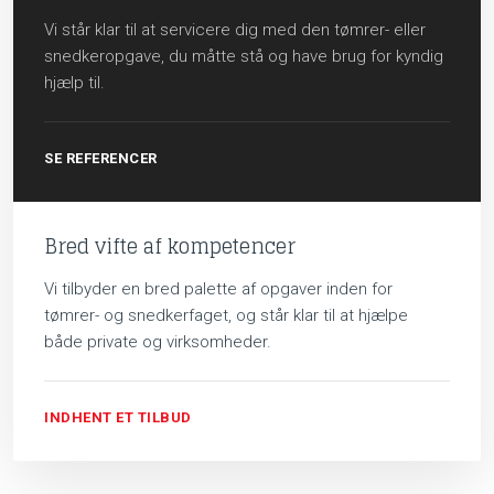
Vi står klar til at servicere dig med den tømrer- eller
snedkeropgave, du måtte stå og have brug for kyndig
hjælp til.
SE REFERENCER
Bred vifte af kompetencer
Vi tilbyder en bred palette af opgaver inden for
tømrer- og snedkerfaget, og står klar til at hjælpe
både private og virksomheder.
INDHENT ET TILBUD​