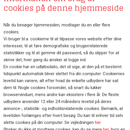
cookies på denne hjemmeside
Når du besøger hjemmesiden, modtager du en eller flere
cookies.
Vi bruger bl.a. cookierne til at tilpasse vores website efter dine
interesser, til at føre demografiske og brugerrelaterede
statistikker og til at gemme dit password, så du slipper for at
skrive det, hver gang du ønsker at logge ind.
En cookie har en udløbsdato, det vil sige, at den på et bestemt
tidspunkt automatisk bliver slettet fra din computer. Cookiernes
levetid kan variere, alt efter hvad de enkelte udbydere har sat
dem til. Nogle cookies forsvinder, så snart du lukker
browservinduet, mens andre kan eksistere i flere år. De fleste
udbydere anvender 12 eller 24 måneders levetid på deres
annonce-, statistik- og indholdsrelaterede cookies. Bemærk, at
levetiden forlænges efter hvert besøg. Du kan til enhver tid selv
slette cookies på din computer. Se vejledningen
her
.
Ønsker du ikke at modtage cookies, kan du se mere
her
, hvor en