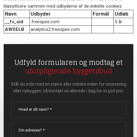
klassificere sammen med udbyderne af de enkelte cookies.
Navn
Udbyder
Formål
Udløb
__fs_uid
.freespee.com
5 år
AWSELB
analytics2.freespee.com
Udfyld formularen og modtag et
uforpligtende byggetilbud
Står du inde med en større eller mindre inden for renovering
eller nybyggeri, så kontakt os allerede i dag for et god pris.