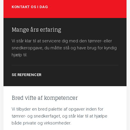
KONTAKT OS I DAG
Mange års erfaring
Vi står klar til at servicere dig med den tømrer- eller
snedkeropgave, du måtte stå og have brug for kyndig
hjælp til.
SE REFERENCER
Bred vifte af kompetencer
Vi tilbyder en bred palette af opgaver inden for
tømrer- og snedkerfaget, og står klar til at hjælpe
både private og virksomheder.